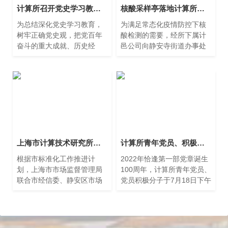
计算所召开党史学习教育总结大会
核酸采样亭落地计算所园区
为总结深化党史学习教育，
为满足常态化疫情防控下核
树牢正确党史观，把党百年
酸检测的需要，经所下属计
奋斗的重大成就、历史经
邑公司向静安寺街道办事处
验、宝贵精神贯通起来、联
对接，核酸采样亭落地计算
系起来，1月20日下午，计算
所创邑园区。配备专业医护
所召开党史学习教育总结大
人员，无需排起长队，能基
会，会议由党委书记朱闻渊
本满足园区员工的核酸
主
上海市计算技术研究所有限公司 全市首个“专病科研大数据标准化试点”项目通过验收
计算所青年党员、积极分子听专题党课
根据市标准化工作推进计
2022年恰逢第一部党章诞生
划，上海市市场监督管理局
100周年，计算所青年党员、
联合市经信委、静安区市场
党员积极分子于7月18日下午
监督管理局等部门，于2023
参与静安寺街道组织的专题
年1月6日下午在愚园路546
党课学习活动。 此次党课主
号组织召开了上海市计算技
讲教师为中共二大会址纪念
术研究所有限公司承担的“专
馆研究