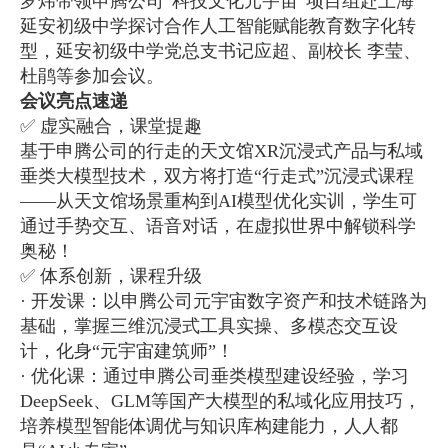
罗炜带领申腾公司“科技文化元宇宙”项目组赴上海
延安初级中学探讨合作人工智能赋能教育数字化转
型，延安初级中学党总支书记应超、副校长 李莹、
杜鹃等参加会议。
会议亮点速递
✅ 虚实融合，课堂提趣
基于申腾公司的行走的天文馆XR沉浸式产品与私域
垂类大模型技术，双方将打造“行走式”沉浸式课程
——从天文馆场景重构到AI模型优化实训，学生可
通过手势交互、语音对话，在虚拟世界中解锁科学
奥秘！
✅ 体系创新，课程升级
· 开发课：以申腾公司元宇宙数字资产和技术链路为
基础，掌握三维沉浸式工具实操、多模态交互设
计，化身“元宇宙建筑师”！
· 优化课：通过申腾公司垂类模型建设经验，学习
DeepSeek、GLM等国产大模型的私域化应用技巧，
培养模型智能体调优与知识库构建能力，人人都