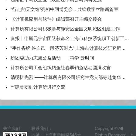
“行走的天文馆”亮相中阿博览会，共绘数字丝路新篇章
《计算机应用与软件》编辑部召开主编交接会
计算所有限公司积极参与静安区全国文明城区创建工作
喜报丨申腾元宇宙团队获命名上海市科技系统职工创新工作室
“手作香牌·许自己一段芬芳时光” 上海市计算技术研究所有限公司开展主题活动庆祝三八妇女节
所团委助力志愿公益活动——科学·云时间
计算所公司工会组织钓鱼社春季钓鱼活动圆满收官
清明忆先烈 ——计算所有限公司研究生党支部等赴龙华烈士陵园祭扫
华建集团到计算所进行交流
关注我们
联系我们：
Copyright © All
地址：上海市愚园路546号
Rights Reserved. 上