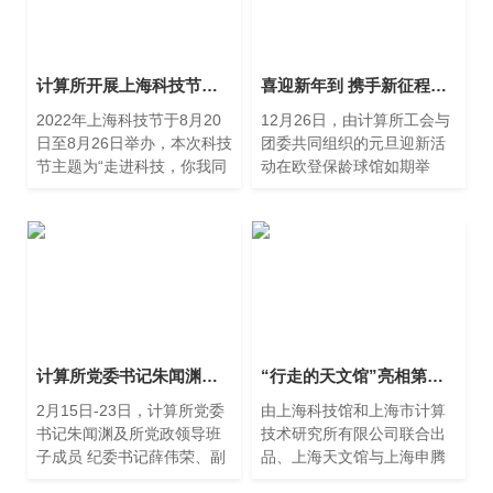
计算所开展上海科技节宣传活动
喜迎新年到 携手新征程——计算所公司2025年元旦迎新活动
2022年上海科技节于8月20
12月26日，由计算所工会与
日至8月26日举办，本次科技
团委共同组织的元旦迎新活
节主题为“走进科技，你我同
动在欧登保龄球馆如期举
行”，打造全方位展示上海科
行。
技创新力量的城市科技活
动。
计算所党委书记朱闻渊带队到各部门、所属公司开展工作调研
“行走的天文馆”亮相第五届消博会：科技赋能科普，引领消费新体验
2月15日-23日，计算所党委
由上海科技馆和上海市计算
书记朱闻渊及所党政领导班
技术研究所有限公司联合出
子成员 纪委书记薛伟荣、副
品、上海天文馆与上海申腾
所长王健超、副所长吴辰对
信息技术有限公司联合制作