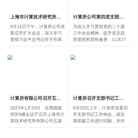
上海市计算技术研究所有限公司党委召开扩大会议总结学习教育
计算所公司第四党支部、第五党支部开展联合主题党日
9月11日下午，计算所公司党
为深入学习贯彻党的二十届
委召开扩大会议，深入学习
三中全会精神，提升党员思
贯彻习近平总书记关于作风
想觉悟和党性修养，11月27
建设的重要指示精神，传达
日，计算所公司第四党支
学习中央、市委、市科技工
部、第五党支部联合开展主
作党委有关会议精神，总结
题党日，走进静安寺街道党
回顾公司深入贯彻中央八项
群服务中心，参观“永远的旗
规定精神学习教育工作情
帜——党章学习流动教
况，推进作风建设常态化长
室”展，集体学习党的二十届
效化工作。
三中全会精神并展开交流讨
论。
计算所有限公司召开五届九次职工代表大会
计算所召开支部书记工作例会
2023年1月10日，在愚园路
8月29日上午，计算所党委召
所区6楼会议厅召开上海市计
开支部书记工作例会，就近
算技术研究所有限公司五届
期党建工作进行回顾，并对
九次职工代表大会，来自各
下阶段重要任务进行部署。
部门的24位正式代表和6位列