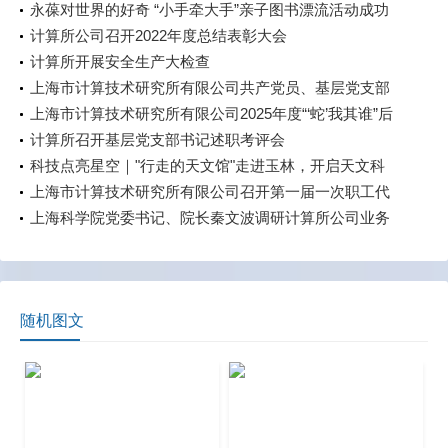
永葆对世界的好奇 “小手牵大手”亲子图书漂流活动成功
举行
计算所公司召开2022年度总结表彰大会
计算所开展安全生产大检查
上海市计算技术研究所有限公司共产党员、基层党支部
荣获市科技系统“两优一先”表彰
上海市计算技术研究所有限公司2025年度“‘蛇’我其谁”后
备人才培养计划第一轮课程顺利开班
计算所召开基层党支部书记述职考评会
科技点亮星空｜"行走的天文馆"走进玉林，开启天文科
普新篇章
上海市计算技术研究所有限公司召开第一届一次职工代
表大会
上海科学院党委书记、院长秦文波调研计算所公司业务
板块
随机图文