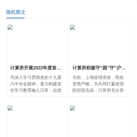
随机图文
计算所开展2022年度首次中心组学习——传达学习上海市委、市科技工作党委党史学习教育总结会议精神、传达学习习近平总书记在省部级主要领导干部学习贯彻党的十九届六中全会精神专题研讨班开班式上发表的重要讲话
计算所积极守“园”守“沪”，同心协力，共同抗疫
为深入学习贯彻党的十九届
当前，上海疫情突发，防疫
六中全会精神，着力构建党
形势严峻，为共同打赢疫情
史学习教育融入日常，自觉
防控阻击战，计算所充分发
弘扬奋斗精神，1月20日下
挥所党委的战斗堡垒和广大
午，计算所所开展了2022年
党员干部的先锋模范作用，
度首次中心组学习，由党委
为群众办实事，坚决守护好
书记朱闻渊主持召开。
人民群众的生命安全。