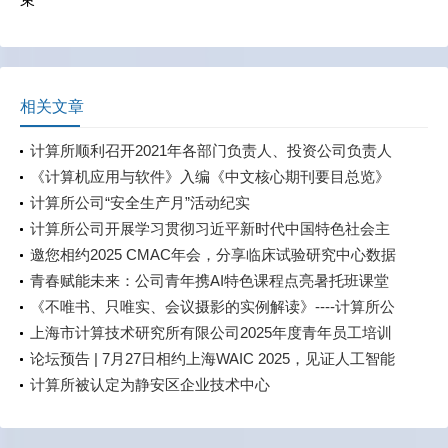
相关文章
计算所顺利召开2021年各部门负责人、投资公司负责人
述职考评会
《计算机应用与软件》入编《中文核心期刊要目总览》
2023年版
计算所公司“安全生产月”活动纪实
计算所公司开展学习贯彻习近平新时代中国特色社会主
义思想主题教育中心组学习（扩大）会
邀您相约2025 CMAC年会，分享临床试验研究中心数据
直采经验与探索
青春赋能未来：公司青年携AI特色课程点亮暑托班课堂
《不唯书、只唯实、会议摄影的实例解读》----计算所公
司开展会议摄影解读讲座
上海市计算技术研究所有限公司2025年度青年员工培训
及专题竞赛顺利开展
论坛预告 | 7月27日相约上海WAIC 2025，见证人工智能
如何重塑产业未来，共建智能体时代！
计算所被认定为静安区企业技术中心