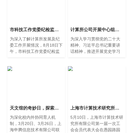
市科技工作党委纪检监察组组长邬万里一行赴计算所开展调研座谈
计算所公司开展中心组学习——赴中共三大后中央局机关历史纪念馆参观学习
为深入了解计算所发展及纪
为深入学习贯彻党的二十大
委工作开展情况，8月18日下
精神、习近平总书记重要讲
午，市科技工作党委纪检监
话精神，推进开展党史学习
察组组长邬万里一行赴我所
教育，2月27日下午，上海市
开展调研座谈，听取了我所
计算技术研究所有限公司召
业务工作和纪委工作的汇
开中心组学习会，赴中共三
报，并进行座谈交流。计算
大后中央局机关历史纪念馆
参观学习，发扬红色革命精
神。
天文馆的奇妙日，探索科普传播新范式
上海市计算技术研究所有限公司第一届一次工会会员代表大会召开
为深化校内外协同育人机
5月10日，上海市计算技术研
制，3月20日、3月26日，上
究所有限公司第一届一次工
海申腾信息技术有限公司联
会会员代表大会在愚园路园