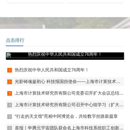
合上海天文馆（上海科技馆
区8号楼会议厅举行。来自12
分馆），与徐汇区高安路第
个选区的新一届38位正式会
一小学康平校区、华展校区
员代表和7位党、纪、工和业
五年级全体学生共同开展"天
务条线的列席代表参加大
文馆奇妙日"主题春游活动。
会。
通过"科技场馆+沉浸式体
验"创新模式，有效构建校外
点击排行
科普教育场景。
热烈庆祝中华人民共和国成立76周年！
热烈庆祝中华人民共和国成立76周年！
光影铸魂鉴初心 科技报国担使命——上海市计算技术研究所有限公司第一、第二、第五党支部组织观看电影《731》
上海市计算技术研究所有限公司党委召开扩大会议总结学习教育
上海市计算技术研究所有限公司召开中心组学习（扩大）会——组织观看抗战胜利80周年阅兵
“行走的天文馆”亮相中阿博览会，共绘数字丝路新篇章
喜报丨申腾元宇宙团队获命名上海市科技系统职工创新工作室