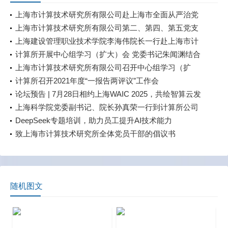
上海市计算技术研究所有限公司赴上海市全面从严治党
警示教育基地参观学习
上海市计算技术研究所有限公司第二、第四、第五党支
部联合开展“七一”主题党日活动
上海建设管理职业技术学院李海伟院长一行赴上海市计
算技术研究所有限公司开展调研交流
计算所开展中心组学习（扩大）会 党委书记朱闻渊结合
《习近平谈治国理政》第四卷上党课 学习交流《总体国
上海市计算技术研究所有限公司召开中心组学习（扩
家安全观学习纲要》、《习近平生态文明思想学习纲
大）会——党委书记上党课
计算所召开2021年度“一报告两评议”工作会
要》
论坛预告 | 7月28日相约上海WAIC 2025，共绘智算云发
展新篇章
上海科学院党委副书记、院长孙真荣一行到计算所公司
调研
DeepSeek专题培训，助力员工提升AI技术能力
致上海市计算技术研究所全体党员干部的倡议书
随机图文