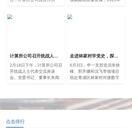
伴，首推“合规、高效、可
3月25日下午，上海市计算技
信”的真实世界数据服务，集
术研究所有限公司与上海交
中展示医疗数据敏捷制造能
易集团联合开展党建与业务
力、临研AI应用、和一批临
共建交流活动。
床科研转化成果，获得国内
外药企、研究服务外包组
织、试验机构和监管机构的
积极响应。
计算所公司召开统战人士代表交流座谈会
走进林家村学党史，探索以党建推动乡村振兴数字化发展
2月18日下午，计算所公司召
6月3日，申一支部党员朱轶
开统战人士代表交流座谈
峰、郭齐娜和沈飞带领项目
会。党委书记、董事长朱闻
组赴青浦区林家村对接数字
渊，纪委书记周宇珽，公司
林家村建设工作。
党外人士代表，留学员工代
表以及少数民族员工参加本
次会议。会议由党委办公室
副主任黄宇青主持。
点击排行