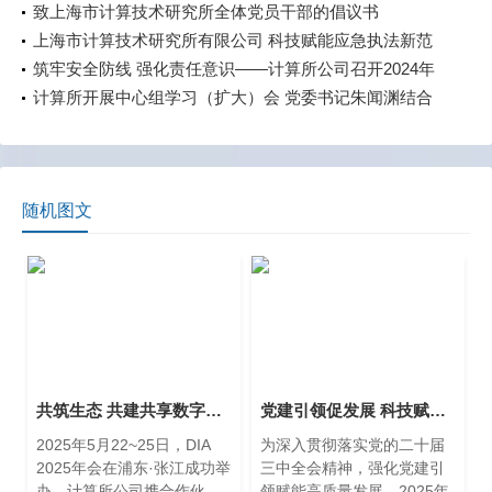
如何重塑产业未来，共建智能体时代！
致上海市计算技术研究所全体党员干部的倡议书
上海市计算技术研究所有限公司 科技赋能应急执法新范
式：AI驱动涉企检查规范化提升
筑牢安全防线 强化责任意识——计算所公司召开2024年
上半年安全生产委员工作会议
计算所开展中心组学习（扩大）会 党委书记朱闻渊结合
《习近平谈治国理政》第四卷上党课 学习交流《总体国
家安全观学习纲要》、《习近平生态文明思想学习纲
要》
随机图文
共筑生态 共建共享数字化便利——DIA2025系列总结（一）
党建引领促发展 科技赋能新视界——上海市计算技术研究所有限公司与上海交易集团开展共建交流活动
2025年5月22~25日，DIA
为深入贯彻落实党的二十届
2025年会在浦东·张江成功举
三中全会精神，强化党建引
办，计算所公司携合作伙
领赋能高质量发展，2025年