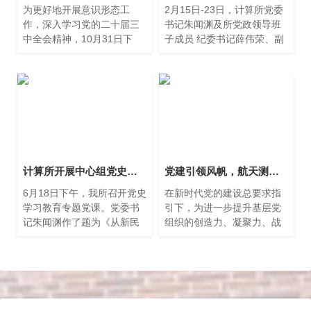
为更好地开展意识形态工
2月15日-23日，计算所党委
作，深入学习党的二十届三
书记朱闻渊及所党政领导班
中全会精神，10月31日下
子成员 纪委书记薛伟荣、副
午，计算所公司召开中心组
所长王健超、副所长吴辰对
学习（扩大）会，会议由党
我所10个部门、5个公司开展
委书记、董事长朱闻渊主
工作调研。
持，公司领导班子、中层干
部、支部书记以及下属企业
负责人参与会议。
计算所开展中心组党史学习教育党委书记讲专题党课
党建引领风帆，航天测试破浪，技术研发翱翔——计算所公司第二党支部开展品牌建设主题党日活动
6月18日下午，我所召开党史
在新时代党的建设总要求指
学习教育专题党课。党委书
引下，为进一步提升基层党
记朱闻渊作了题为《从新民
组织的创造力、凝聚力、战
主主义向社会主义的过渡》
斗力，计算所公司第二党支
的专题党课。
部积极响应公司党委号召，
立足实际，创新思路，决定
打造具有鲜明特色、富有时
代气息、能够引领发展的党
建品牌。