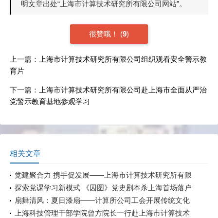
明文章出处“上海市计算技术研究所有限公司网站”。
很赞哦！
(
9
)
上一篇：
上海市计算技术研究所有限公司组织观看安全警示教
育片
下一篇：
上海市计算技术研究所有限公司赴上海市全面从严治
党警示教育基地参观学习
相关文章
党建聚合力 携手促发展——上海市计算技术研究所有限
公司党委与上海数据交易所党总支举行党建共建签约仪
探索党课学习新模式 《囚图》党史剧本杀上海首场落户
式
计算所
扇舞清风：夏日漆扇——计算所公司工会开展传统文化
体验活动
上海科技管理干部学院曾方院长一行赴上海市计算技术