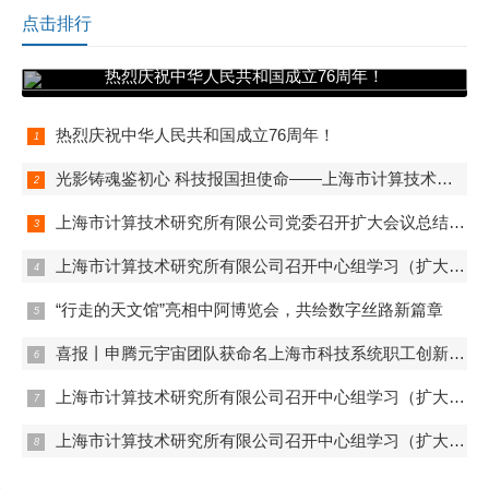
点击排行
热烈庆祝中华人民共和国成立76周年！
热烈庆祝中华人民共和国成立76周年！
光影铸魂鉴初心 科技报国担使命——上海市计算技术研究所有限公司第一、第二、第五党支部组织观看电影《731》
上海市计算技术研究所有限公司党委召开扩大会议总结学习教育
上海市计算技术研究所有限公司召开中心组学习（扩大）会——组织观看抗战胜利80周年阅兵
“行走的天文馆”亮相中阿博览会，共绘数字丝路新篇章
喜报丨申腾元宇宙团队获命名上海市科技系统职工创新工作室
上海市计算技术研究所有限公司召开中心组学习（扩大）会——专题学习内控管理
上海市计算技术研究所有限公司召开中心组学习（扩大）会——专题学习数据流通与数据合规 数据产权与公共数据授权运营