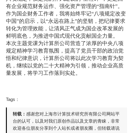
有企业规范财务运作、强化资产管理的“指南针”。
作为国企财务工作者，我将始终牢记“八项规定改变
中国”的启示，以“永远在路上”的坚韧，把纪律要求
转化为管理效能，让清风正气成为国企改革发展的
鲜明底色，为推进中国式现代化贡献国企力量。
本次主题党课为计算所公司营造了浓厚的中央八项
规定精神学习教育氛围，提高了党员干部的政治觉
悟和纪律意识，计算所公司将以此次学习教育为契
机，继续以党的二十大精神为引领，推动企业高质
量发展，将学习工作落到实处。
Tags：
转载：
感谢您对上海市计算技术研究所有限公司网站平
台的认可，以及对我们原创作品以及文章的青睐，非常
欢迎各位朋友分享到个人站长或者朋友圈，但转载请说