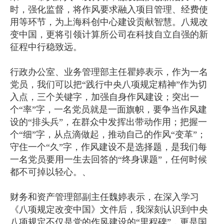
时，强化监督，将作风要求融入项目管理、经费使
用等环节，为上海科创中心建设贡献智慧。八规改
变中国，更将引领计算所公司在科技自立自强的新
征程中行稳致远。
行政办公室、业务管理部主任瞿婷表示，作为一名
党员，我们可以把“践行中央八项规定精神”作为切
入点，三个关键字，加强自身作风建设；突出一
个“率”字，一名党员就是一面旗帜，要争当作风建
设的“排头兵”，在群众中发挥出带动作用；把握一
个“细”字，从点滴做起，推动自己的作风“变革”；
守住一个“久”字，作风建设不是选择题，是我们每
一名党员要用一生去回答的“终身课题”，任何时候
都不可掉以轻心。、
财务和资产管理部副主任魏婷表示，在深入学习
《八项规定改变中国》文件后，我深刻认识到中央
八项规定不仅是党的作风建设的“里程碑”，更是国