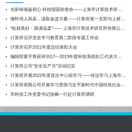
光影铸魂鉴初心 科技报国担使命——上海市计算技术研究所有限公司第一、第二、第五党支部组织观看电影《731》
缅怀伟人风采，汲取奋进力量——计算所第一支部与上材所期刊支部共赴上海毛泽东旧居陈列馆开展主题党日活动
“绘就美好・插满温柔”—— 上海市计算技术研究所有限公司妇委组织开展女职工春日活动
计算所召开党史学习教育第二阶段专题工作会
计算所召开2021年度总结表彰大会
编辑部黄宇青获评2017—2019年度科技系统职工代表大会优秀代表
计算所公司“安全生产月”活动纪实
计算所开展2022年度首次中心组学习——传达学习上海市委、市科技工作党委党史学习教育总结会议精神、传达学习习近平总书记在省部级主要领导干部学习贯彻党的十九届六中全会精神专题研讨班开班式上发表的重要讲话
计算所有限公司开展学习贯彻习近平新时代中国特色社会主义思想主题教育中心组学习会暨第九期读书班活动
市科技工作党委书记徐枫一行赴计算所调研