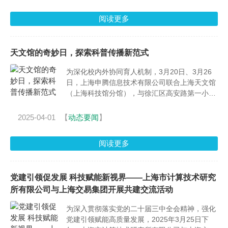
阅读更多
天文馆的奇妙日，探索科普传播新范式
为深化校内外协同育人机制，3月20日、3月26
日，上海申腾信息技术有限公司联合上海天文馆
（上海科技馆分馆），与徐汇区高安路第一小学
康平校区、华展校区五年级全体学生共同开
展"天文馆奇妙日"主题春游活动。通过"科技场馆
2025-04-01
【
动态要闻
】
+沉浸式体验"创新模式，有效构建校外科普教育
场景。
阅读更多
党建引领促发展 科技赋能新视界——上海市计算技术研究
所有限公司与上海交易集团开展共建交流活动
为深入贯彻落实党的二十届三中全会精神，强化
党建引领赋能高质量发展，2025年3月25日下