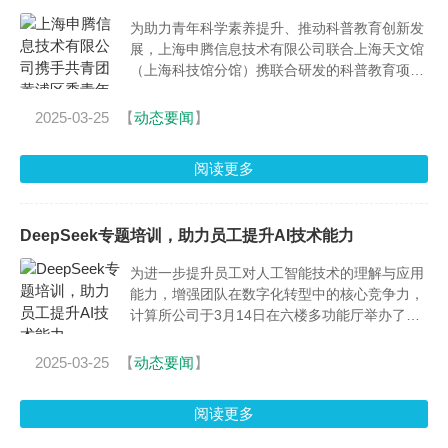
为助力青年科学素养提升、推动科普教育创新发
展，上海申腾信息技术有限公司联合上海天文馆
（上海科技馆分馆）携联合研发的科普教育项
目“行走的天文馆”，于近日亮相共青团黄浦区委
青年夜校开学仪式。
2025-03-25
【
动态要闻
】
阅读更多
DeepSeek专题培训，助力员工提升AI技术能力
为进一步提升员工对人工智能技术的理解与应用
能力，增强团队在数字化转型中的核心竞争力，
计算所公司于3月14日在六楼多功能厅举办了一
场题为《DeepSeek介绍及本地部署解决方案+元
脑企智大模型一体机介绍》的专题培训。
2025-03-25
【
动态要闻
】
阅读更多