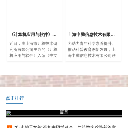
门、公司上半年度安全生产
工作汇报，对各项安全工作
给予了肯定，大家能够围绕
上半年的重点工作，排查隐
患及时发现问题，全力以赴
抓好治理整改。
《计算机应用与软件》入编《中文核心期刊要目总览》2023年版
上海申腾信息技术有限公司携手共青团黄浦区委青年夜校 开启“行走的天文馆”科普新篇章
近日，由上海市计算技术研
为助力青年科学素养提升、
究所有限公司主办的《计算
推动科普教育创新发展，上
机应用与软件》入编《中文
海申腾信息技术有限公司联
核心期刊要目总览》2023年
合上海天文馆（上海科技馆
版（即第10版）自动化技
分馆）携联合研发的科普教
术、计算机技术类的核心期
育项目“行走的天文馆”，于近
刊。
日亮相共青团黄浦区委青年
夜校开学仪式。
点击排行
“行走的天文馆”亮相中阿博览会，共绘数字丝路新
篇章
“行走的天文馆”亮相中阿博览会，共绘数字丝路新篇章