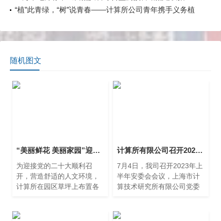
南》获市场监管局批准发布
“植”此青绿，“树”说青春——计算所公司青年携手义务植
树，共护绿水青山
随机图文
“美丽鲜花 美丽家园”迎接党的二十大顺利召开 计算所园区布置郁金香花展
计算所有限公司召开2023年度上半年安全生产委员会会议
为迎接党的二十大顺利召
7月4日，我司召开2023年上
开，营造舒适的人文环境，
半年安委会会议，上海市计
计算所在园区草坪上布置各
算技术研究所有限公司党委
色郁金香，丰富了生态环
书记、董事长兼安委会组长
境，烘托了春天气氛。
朱闻渊、公司副总经理兼安
委会副组长吴辰听取了各部