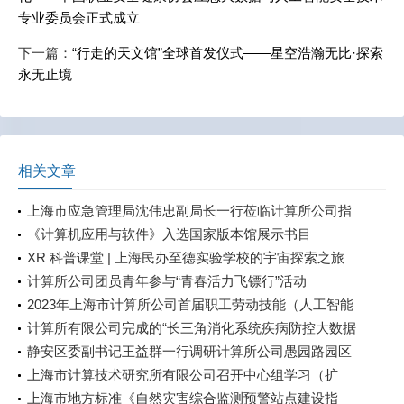
专业委员会正式成立
下一篇：
“行走的天文馆”全球首发仪式——星空浩瀚无比·探索
永无止境
相关文章
上海市应急管理局沈伟忠副局长一行莅临计算所公司指
导调研
《计算机应用与软件》入选国家版本馆展示书目
XR 科普课堂 | 上海民办至德实验学校的宇宙探索之旅
计算所公司团员青年参与“青春活力飞镖行”活动
2023年上海市计算所公司首届职工劳动技能（人工智能
训练）竞赛成功举行
计算所有限公司完成的“长三角消化系统疾病防控大数据
创新示范应用”被收录于上海市科委《2022年科技年鉴》
静安区委副书记王益群一行调研计算所公司愚园路园区
现代服务业板块
上海市计算技术研究所有限公司召开中心组学习（扩
大）会——专题学习习近平论坚持总体国家安全观
上海市地方标准《自然灾害综合监测预警站点建设指