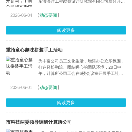
东海海洋工程勘察设计研究院有限公司联合开展
学习教育联组学习。
2026-06-04
【
动态要闻
】
阅读更多
重拾童心趣味拼装手工活动
为丰富公司员工文化生活，增添办公欢乐氛围，
打造轻松融洽、团结暖心的团队环境，28日中
午，计算所公司工会在6楼会议室开展手工社精
心筹备并开展“重拾童心”趣味拼装休闲活动，帮
助全体员工卸下工作疲惫、重拾童真乐趣，在温
2026-06-01
【
动态要闻
】
馨轻松的氛围中欢乐过节。
阅读更多
市科技两委领导调研计算所公司