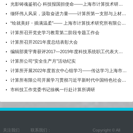
光影铸魂鉴初心 科技报国担使命——上海市计算技术研究所有限公司第一、第二、第五党支部组织观看电影《731》
缅怀伟人风采，汲取奋进力量——计算所第一支部与上材所期刊支部共赴上海毛泽东旧居陈列馆开展主题党日活动
“绘就美好・插满温柔”—— 上海市计算技术研究所有限公司妇委组织开展女职工春日活动
计算所召开党史学习教育第二阶段专题工作会
计算所召开2021年度总结表彰大会
编辑部黄宇青获评2017—2019年度科技系统职工代表大会优秀代表
计算所公司“安全生产月”活动纪实
计算所开展2022年度首次中心组学习——传达学习上海市委、市科技工作党委党史学习教育总结会议精神、传达学习习近平总书记在省部级主要领导干部学习贯彻党的十九届六中全会精神专题研讨班开班式上发表的重要讲话
计算所有限公司开展学习贯彻习近平新时代中国特色社会主义思想主题教育中心组学习会暨第九期读书班活动
市科技工作党委书记徐枫一行赴计算所调研
关注我们
联系我们：
Copyright © All