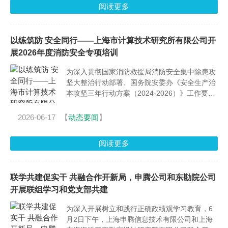
阅读更多
以练筑防 安全同行——上海市计算技术研究所有限公司开
展2026年度消防安全专项培训
为深入贯彻国家消防救援局消防安全集中除患攻
坚大整治行动部署、国务院安委办《安全生产治
本攻坚三年行动方案（2024-2026）》工作要
求，全面落实2026年习近平总书记关于安全生产
的重要论述和重要指示批示精神，紧扣第25个全
2026-06-17
【
动态要闻
】
国“安全生产月”“人人讲安全，个个会应急——排
查整治风险隐患”主题，进一步夯实公司消防安
阅读更多
全管理基础、提升全员应急处置能力，6月10
日，上海市计算技术研究所有限公司组织开展
2026年度消防安全专项实战培训。
联学共建促实干 共融合作开新局，申腾公司和东勘院公司
开展联组学习和党支部共建
为深入开展树立和践行正确政绩观学习教育，6
月2日下午，上海申腾信息技术有限公司和上海