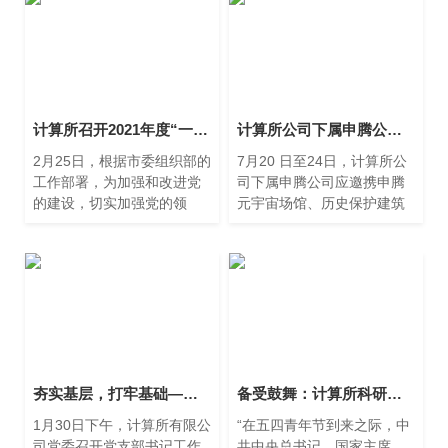
计算所召开2021年度“一报告两评议”工作会
计算所公司下属申腾公司参加第二十四届中国青海投资贸易洽谈会
2月25日，根据市委组织部的
7月20 日至24日，计算所公
工作部署，为加强和改进党
司下属申腾公司应邀携申腾
的建设，切实加强党的领
元宇宙场馆、历史保护建筑
导，上海市计算技术研究所
平台等数字化产品参加第24
召开2021年度“一报告两评
届中国青海投资贸易洽谈
议”工作会。会议由党委书记
会。该洽谈会是由中国侨
朱闻渊主持，市科技党委组
联、国家市场监管总局、全
织人事处莅临指导。
国工商联、青海省人民政
府、香港工会联合会主办，
青海省人民政府承办。
夯实基层，打牢基础—— 计算所公司召开党支部书记工作例会
备受鼓舞：计算所科研青年读习总书记勉励广大航天青年回信有感
1月30日下午，计算所有限公
“在五四青年节到来之际，中
司党委召开党支部书记工作
共中央总书记、国家主席、