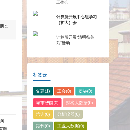
工作会
计算所开展中心组学习
（扩大）会
朋友
计算所开展“清明祭英
烈”活动
标签云
党建(1)
工会(0)
团委(0)
城市智能(0)
财税大数据(0)
培训(0)
分析仪器(0)
究所
期刊(0)
工业大数据(0)
有限