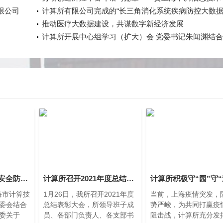
限公司
公司荣获“上海市五一劳动奖状”
计算所有限公司完成的“长三角消化系统疾病防控大数
新示范应用”被收录于上海市科委《2022年科技年鉴》
推动医疗大数据建设，共谋数字新经济发展
服务业板块
计算所开展中心组学习（扩大）会 党委书记朱闻渊结合
《习近平谈治国理政》第四卷上党课 学习交流《总体
安全观学习纲要》、《习近平生态文明思想学习纲要》
压实安全责任 筑牢安全防线——计算所公司召开2024年度安委会总结会
计算所召开2021年度总结表彰大会
上海市计算技
​​​​​​​1月26日，我所召开2021年度
当前，上海疫情突发，
委会结合
总结表彰大会，所领导班子成
势严峻，为共同打赢疫
委关于
员、各部门负责人、各支部书
阻击战，计算所充分发