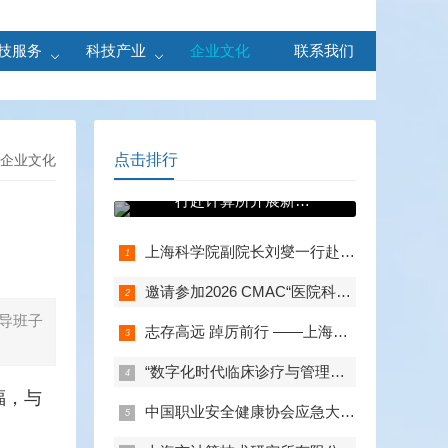
技服务
科技产业
企业文化
联系我们
点击排行
企业文化
上海科学院副院长刘燮
一行赴计算所开展新春
调研
上海科学院副院长刘燮一行赴计算所开展新春调研
邀请参加2026 CMAC“医院科研数字化基础设施建设”专题展
导班子
志存高远 踔厉前行 ——上海市计算技术研究所有限公司 召开第一届四次职代会暨2025年总结表彰大会
“数字化时代临床诊疗与管理模式革新”交流会在京召开
福，与
中国职业安全健康协会应急大数据与人工智能安全技术专业委员会 2025年度工作会议成功举行