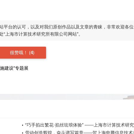
站平台的认可，以及对我们原创作品以及文章的青睐，非常欢迎各位
处“上海市计算技术研究所有限公司网站”。
很赞哦！
(
4
)
设施建设”专题展
“巧手掐出繁花·掐丝珐琅体验” ——上海市计算技术研
有限公司庆祝三八妇女节主题活动
劳动创造辉煌，奋斗谱写篇章——贺上海申腾信息技术