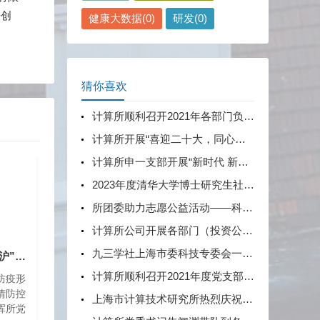
据创
健康大数据(0)
研发(0)
现代
国家
猜你喜欢
计算所顺利召开2021年各部门负责人、投资公司负责人述职考评会
计算所开展“喜迎二十大，同心跟党走——纪念中国共产党统一战线政策提出100周年”专题交流活动
计算所申一支部开展“新时代 新奇迹·2017-2022”上海发展成就展主题党课
2023年度清华大学博士研究生社会实践工作圆满完成
所团委助力志愿公益活动——科学·云时间
计算所公司开展各部门（投资公司）2023年度工作调研
九三学社上海市委科技专委会一行莅临上海市计算技术研究所有限公司开展联合调研
计算所积极守“园”守“沪”，同心协力，共同抗疫
计算所顺利召开2021年度党支部书记述职评议考核会
防疫形
情防控
上海市计算技术研究所热烈庆祝中国共产党第二十次全国代表大会胜利召开！
挥所党