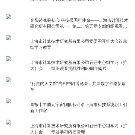
光影铸魂鉴初心 科技报国担使命——上海市计算技术
研究所有限公司第一、第二、第五党支部组织观看电
影《731》
上海市计算技术研究所有限公司党委召开扩大会议总
结学习教育
上海市计算技术研究所有限公司召开中心组学习（扩
大）会——组织观看抗战胜利80周年阅兵
“行走的天文馆”亮相中阿博览会，共绘数字丝路新篇
章
喜报丨申腾元宇宙团队获命名上海市科技系统职工创
新工作室
上海市计算技术研究所有限公司召开中心组学习（扩
大）会——专题学习内控管理