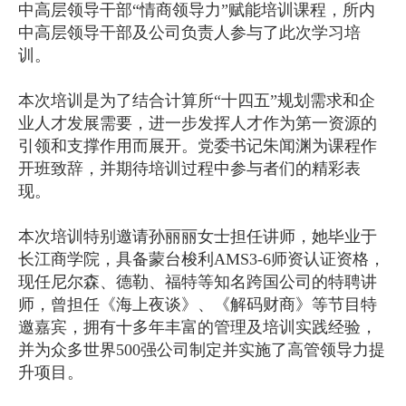
中高层领导干部“情商领导力”赋能培训课程，所内
中高层领导干部及公司负责人参与了此次学习培
训。
本次培训是为了结合计算所“十四五”规划需求和企
业人才发展需要，进一步发挥人才作为第一资源的
引领和支撑作用而展开。党委书记朱闻渊为课程作
开班致辞，并期待培训过程中参与者们的精彩表
现。
本次培训特别邀请孙丽丽女士担任讲师，她毕业于
长江商学院，具备蒙台梭利AMS3-6师资认证资格，
现任尼尔森、德勒、福特等知名跨国公司的特聘讲
师，曾担任《海上夜谈》、《解码财商》等节目特
邀嘉宾，拥有十多年丰富的管理及培训实践经验，
并为众多世界500强公司制定并实施了高管领导力提
升项目。