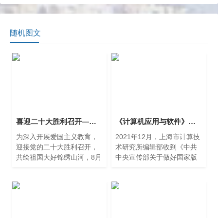
随机图文
喜迎二十大胜利召开——计算所开展“新时代新风尚 共绘锦绣山河”主题活动
《计算机应用与软件》入选国家版本馆展示书目
为深入开展爱国主义教育，
2021年12月，上海市计算技
迎接党的二十大胜利召开，
术研究所编辑部收到《中共
共绘祖国大好锦绣山河，8月
中央宣传部关于做好国家版
16日上午，计算所职工在所
本馆展示书目样本专项送交
党委的带领下，在草坪上“种
工作的通知》,《计算机应用
下”理想信念，为中华民族的
与软件》被列入国家版本馆
伟大复兴团结一致，坚定走
展示书目中。根据
好中国特色社会主义道路，