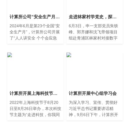
计算所公司“安全生产月”活动纪实
走进林家村学党史，探索以党建推动乡村振兴数字化发展
2024年6月是第23个全国“安
6月3日，申一支部党员朱轶
全生产月”，计算所公司开展
峰、郭齐娜和沈飞带领项目
了“人人讲安全 个个会应急
组赴青浦区林家村对接数字
——畅通生命通道”安全生产
林家村建设工作。
月活动，进一步引导公司职
工树牢安全发展理念，切实
提升全员应急管理基本知识
和技能，确保企业经营生产
的安全与稳定。
计算所开展上海科技节宣传活动
计算所开展中心组学习会
2022年上海科技节于8月20
为深入学习、宣传、贯彻好
日至8月26日举办，本次科技
习近平总书记重要讲话精
节主题为“走进科技，你我同
神，9月6日下午，计算所开
行”，打造全方位展示上海科
展中心组学习会，专题学习
技创新力量的城市科技活
习近平总书记在省部级主要