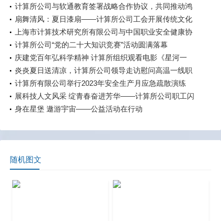
计算所公司与软通教育签署战略合作协议，共同推动鸿
蒙应用发展
扇舞清风：夏日漆扇——计算所公司工会开展传统文化
体验活动
上海市计算技术研究所有限公司与中国职业安全健康协
会 签署战略合作协议
计算所公司“党的二十大知识竞赛”活动圆满落幕
庆建党百年弘科学精神 计算所组织观看电影《星河一
叶》
炎炎夏日送清凉，计算所公司领导走访慰问高温一线职
工
计算所有限公司举行2023年安全生产月应急疏散演练
展科技人文风采 绽青春奋进芳华——计算所公司职工闪
耀市科技系统职工演讲、歌唱比赛
身在星堡 遨游宇宙——公益活动在行动
随机图文