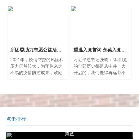
讲话，充分发挥先进典型的
市科技团工委兼职副书记、
榜样力量，大力弘扬传承新
上海科技馆办公室副主任孙
时代科学家精神，8月27日下
源主持会议。市科技团工委
午，计算所组织所部及所属
副书记韩龙、上海海事大学
公司员工观看电影《星河一
团委书记梁亮受邀担任评审
叶》。
专家并作现场点评。
所团委助力志愿公益活动——科学·云时间
重温入党誓词 永葆入党初心 ——计算所党委组织参观中共一大纪念馆
2021年，疫情防控的风险和
习近平总书记强调：“我们党
压力仍然较大，为守住来之
的全部历史都是从中共一大
不易的疫情防控成果，鼓励
开启的，我们走得再远都不
各青少年儿童及家长响应留
能忘记来时的路。”为迎接建
沪过年的号召，减少不必要
党百年、牢记共产党员的政
的外出和人群聚集。由市科
治责任和历史使命，6月10日
技党委、团市委、市少工
下午，
点击排行
“行走的天文馆”亮相中阿博览会，共绘数字丝路新
篇章