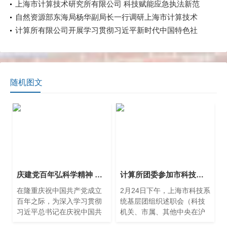
上海市计算技术研究所有限公司 科技赋能应急执法新范
式：AI驱动涉企检查规范化提升
自然资源部东海局杨华副局长一行调研上海市计算技术
研究所有限公司
计算所有限公司开展学习贯彻习近平新时代中国特色社
会主义思想主题教育中心组学习会暨第四期读书班活动
随机图文
庆建党百年弘科学精神 计算所组织观看电影《星河一叶》
计算所团委参加市科技系统基层团组织述职会
在隆重庆祝中国共产党成立
2月24日下午，上海市科技系
百年之际，为深入学习贯彻
统基层团组织述职会（科技
习近平总书记在庆祝中国共
机关、市属、其他中央在沪
产党建党百年大会上的重要
片区）在上海科技馆举行。