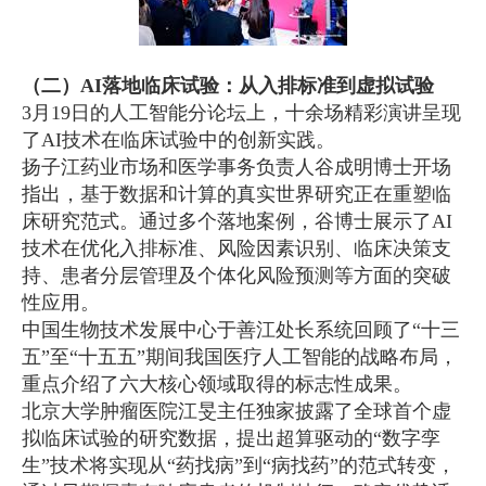
（二）
AI
落地临床试验
：从
入排标准
到
虚拟试验
3月19日的人工智能分论坛上，十余场精彩演讲呈现
了AI技术在临床试验中的创新实践。
扬子江药业市场和医学事务负责人谷成明博士开场
指出，基于数据和计算的真实世界研究正在重塑临
床研究范式。通过多个落地案例，谷博士展示了AI
技术在优化入排标准、风险因素识别、临床决策支
持、患者分层管理及个体化风险预测等方面的突破
性应用。
中国生物技术发展中心于善江处长系统回顾了“十三
五”至“十五五”期间我国医疗人工智能的战略布局，
重点介绍了六大核心领域取得的标志性成果。
北京大学肿瘤医院江旻主任独家披露了全球首个虚
拟临床试验的研究数据，提出超算驱动的“数字孪
生”技术将实现从“药找病”到“病找药”的范式转变，