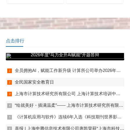
片区）在上海科技馆举行。
超高清视听产业发展大会在
市科技团工委兼职副书记、
静安举行。
上海科技馆办公室副主任孙
源主持会议。市科技团工委
副书记韩龙、上海海事大学
团委书记梁亮受邀担任评审
专家并作现场点评。
点击排行
全员拥抱AI，赋能工作新升级 计算所公司举办
2026年度“马力全开AI赋能”开题答辩
全员拥抱AI，赋能工作新升级 计算所公司举办2026年度“马力全开AI赋能”开题答辩
全民国家安全教育日
上海市计算技术研究所有限公司 上海计算技术培训中心 首期数字化管理师（初级）培训班正式开班
“绘就美好・插满温柔”—— 上海市计算技术研究所有限公司妇委组织开展女职工春日活动
《计算机应用与软件》连续6年入选《科技期刊世界影响力指数(WJCI)报告》
喜报 | 上海申腾信息技术有限公司唐凯荣获“上海市科技系统三八红旗手”称号