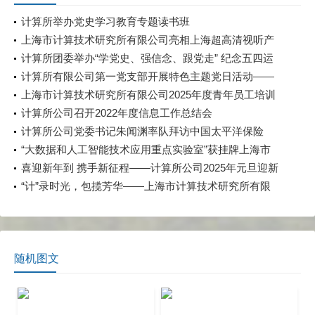
计算所举办党史学习教育专题读书班
上海市计算技术研究所有限公司亮相上海超高清视听产
业发展大会 探讨超高清视听产业的蓬勃发展与无限可能
计算所团委举办“学党史、强信念、跟党走” 纪念五四运
动102周年主题团日活动
计算所有限公司第一党支部开展特色主题党日活动——
观看红色舞台剧《觉醒年代》
上海市计算技术研究所有限公司2025年度青年员工培训
及专题竞赛顺利开展
计算所公司召开2022年度信息工作总结会
计算所公司党委书记朱闻渊率队拜访中国太平洋保险
（集团）股份有限公司
“大数据和人工智能技术应用重点实验室”获挂牌上海市
应急管理局重点实验室
喜迎新年到 携手新征程——计算所公司2025年元旦迎新
活动
“计”录时光，包揽芳华——上海市计算技术研究所有限
公司庆祝“三八”国际劳动妇女节主题活动
随机图文