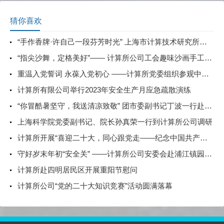
猜你喜欢
“手作香牌·许自己一段芬芳时光” 上海市计算技术研究所有限公司开展主题活动庆祝三八妇女节
“指尖沙舞，定格美好”—— 计算所公司工会趣味沙画手工体验课活动
重温入党誓词 永葆入党初心 ——计算所党委组织参观中共一大纪念馆
计算所有限公司举行2023年安全生产月应急疏散演练
“你冒酷暑坚守，我送清凉致敬” 团市委副书记丁波一行赴计算所高温慰问一线青年职工
上海科学院党委副书记、院长孙真荣一行到计算所公司调研
计算所开展“喜迎二十大，同心跟党走——纪念中国共产党统一战线政策提出100周年”专题交流活动
守好岁末年初“安全关” ——计算所公司安委会赴浦江镇园区开展安全检查
计算所赴四明居民区开展重阳节慰问
计算所公司“党的二十大知识竞赛”活动圆满落幕