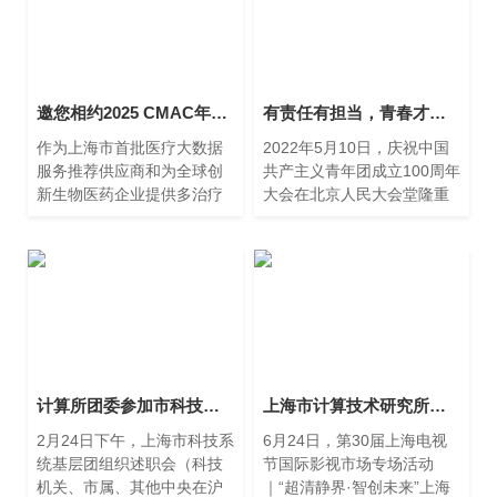
邀您相约2025 CMAC年会，分享临床试验研究中心数据直采经验与探索
有责任有担当，青春才会闪光
作为上海市首批医疗大数据
2022年5月10日，庆祝中国
服务推荐供应商和为全球创
共产主义青年团成立100周年
新生物医药企业提供多治疗
大会在北京人民大会堂隆重
领域解决方案的临床CRO，
举行，中共中央总书记、国
上海市计算技术研究所有限
家主席、中央军委主席习近
公司与康缔亚联合推出临床
平出席大会并发表重要讲
试验研究中心数据直采等服
话。 我所党委高度重视，
务。
计算所团委参加市科技系统基层团组织述职会
上海市计算技术研究所有限公司亮相上海超高清视听产业发展大会 探讨超高清视听产业的蓬勃发展与无限可能
2月24日下午，上海市科技系
6月24日，第30届上海电视
统基层团组织述职会（科技
节国际影视市场专场活动
机关、市属、其他中央在沪
｜“超清静界·智创未来”上海