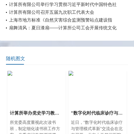
党统一战线政策提出100周年”专题交流活动
计算所有限公司举行学习贯彻习近平新时代中国特色社
会主义思想主题教育动员大会
计算所有限公司召开五届九次职工代表大会
上海市地方标准《自然灾害综合监测预警站点建设指
南》获市场监管局批准发布
扇舞清风：夏日漆扇——计算所公司工会开展传统文化
体验活动
随机图文
计算所举办党史学习教育专题读书班
“数字化时代临床诊疗与管理模式革新”交流会在京召开
所党委高度重视此次读书
近日，“数字化时代临床诊疗
班，制定细化读书班工作方
与管理模式革新”交流会在北