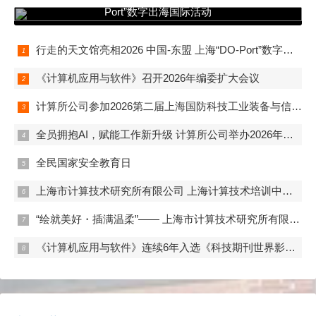
Port”数字出海国际活动
行走的天文馆亮相2026 中国-东盟 上海“DO-Port”数字出海国际活动
《计算机应用与软件》召开2026年编委扩大会议
计算所公司参加2026第二届上海国防科技工业装备与信息技术博览会
全员拥抱AI，赋能工作新升级 计算所公司举办2026年度“马力全开AI赋能”开题答辩
全民国家安全教育日
上海市计算技术研究所有限公司 上海计算技术培训中心 首期数字化管理师（初级）培训班正式开班
“绘就美好・插满温柔”—— 上海市计算技术研究所有限公司妇委组织开展女职工春日活动
《计算机应用与软件》连续6年入选《科技期刊世界影响力指数(WJCI)报告》