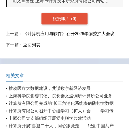
明文章出处“上海市计算技术研究所有限公司网站”。
很赞哦！
(
0
)
上一篇：
《计算机应用与软件》召开2026年编委扩大会议
下一篇：
返回列表
相关文章
推动医疗大数据建设，共谋数字新经济发展
上海科学院党委书记、院长秦文波调研计算所公司业务
板块
计算所有限公司完成的“长三角消化系统疾病防控大数据
创新示范应用”被收录于上海市科委《2022年科技年鉴》
计算所有限公司召开中心组学习（扩大）会 ——学习传
现代服务业板块
达全国两会精神
申腾公司党支部组织开展党史联学共建活动
计算所开展“喜迎二十大，同心跟党走——纪念中国共产