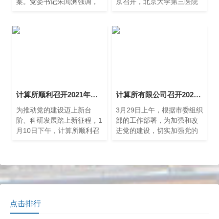
案。党委书记朱闻渊强调，
京召开，北京大学第三医院
班子成员要提高政治站位，
党委书记金昌晓在会议致辞
聚焦目标要求，切实把思想
中表示，在当今医疗改革背
和行动统一到习近平总书记
景下，数字化、智慧化已成
重要讲话精神上来，统一到
为医院医疗、教学、科研、
党
管理与服务的核心支撑。
计算所顺利召开2021年度党支部书记述职评议考核会
计算所有限公司召开2022年度“一报告两评议”工作会
为推动党的建设迈上新台
3月29日上午，根据市委组织
阶、科研发展踏上新征程，1
部的工作部署，为加强和改
月10日下午，计算所顺利召
进党的建设，切实加强党的
开2021年度党支部书记述职
领导，上海市计算技术研究
评议考核会，会议由党委书
所有限公司召开2022年度“一
记朱闻渊主持，市科技党委
报告两评议”工作会。
组织人事处莅临指导。
点击排行
行走的天文馆亮相2026 中国-东盟 上海“DO-