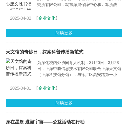
究所有限公司，就东海局保障中心和计算所战略
合作事宜开展调研交流。
2025-04-02
【
企业文化
】
阅读更多
天文馆的奇妙日，探索科普传播新范式
为深化校内外协同育人机制，3月20日、3月26
日，上海申腾信息技术有限公司联合上海天文馆
（上海科技馆分馆），与徐汇区高安路第一小学
康平校区、华展校区五年级全体学生共同开
展"天文馆奇妙日"主题春游活动。通过"科技场馆
2025-04-01
【
企业文化
】
+沉浸式体验"创新模式，有效构建校外科普教育
场景。
阅读更多
身在星堡 遨游宇宙——公益活动在行动