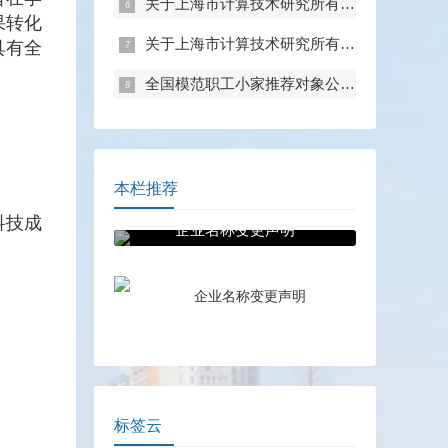
关于上海市计算技术研究所有限公司副总经理吴辰随团赴荷兰培训出访的公示
果转化
关于上海市计算技术研究所有限公司培训中心主任万文强赴德国培训的公示
具有全
全国模范职工小家推荐对象公全国模范职工小家推荐对象公示
本栏推荐
科技成
企业名称变更声明
企业名称变更声明
标签云