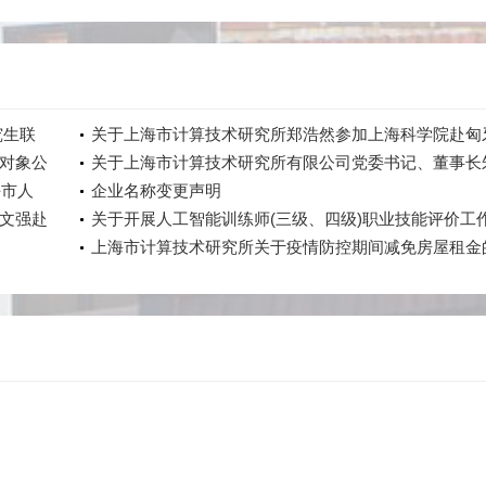
究生联
关于上海市计算技术研究所郑浩然参加上海科学院赴匈
对象公
利、保加利亚、捷克洽谈合作团组的公示
关于上海市计算技术研究所有限公司党委书记、董事长
海市人
渊组团赴香港出访的公示
企业名称变更声明
项的通
文强赴
关于开展人工智能训练师(三级、四级)职业技能评价工
通知
上海市计算技术研究所关于疫情防控期间减免房屋租金
告