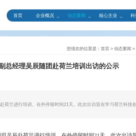
首页
企业概况
动态要闻
核心主业
科
您现在的位置是：
首页
>
动态要闻
>
副总经理吴辰随团赴荷兰培训出访的公示
赴荷兰进行培训。在外停留时间21天。此次出访旨在学习荷兰科技
司吴辰赴荷兰进行培训。在外停留时间21天。此次出访