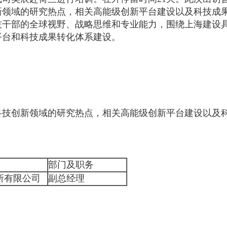
新领域的研究热点，相关高能级创新平台建设以及科技成
技干部的全球视野、战略思维和专业能力，围绕上海建设
平台和科技成果转化体系建设。
科技创新领域的研究热点，相关高能级创新平台建设以及
部门及职务
所有限公司
副总经理