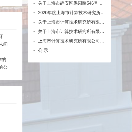
关于上海市静安区愚园路546号部分房地产 对外租赁信息公告
2020年度上海市计算技术研究所招生复试录取办法
关于上海市计算技术研究所有限公司党委书记、董事长朱闻渊组团赴香港出访的公示
关于上海市计算技术研究所有限公司培训中心主任万文强赴德国培训的公示
牙
上海市计算技术研究所有限公司关于开展2026年上海市人工智能训练师等项目社会化职业技能评价有关操作事项的通知
朱闻
公 示
作的
的公