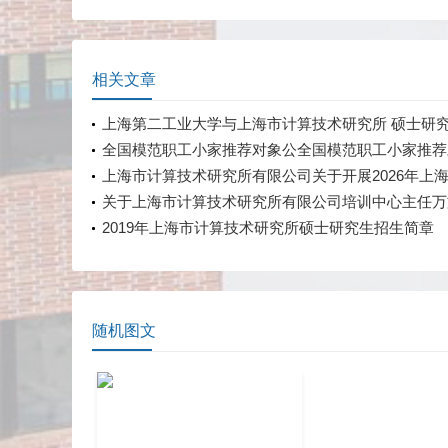
相关文章
上海第二工业大学与上海市计算技术研究所 硕士研
合培养项目招生简章
全国模范职工小家推荐对象公全国模范职工小家推荐
示
上海市计算技术研究所有限公司关于开展2026年上
工智能训练师等项目社会化职业技能评价有关操作事
关于上海市计算技术研究所有限公司培训中心主任万
知
德国培训的公示
2019年上海市计算技术研究所硕士研究生招生简章
随机图文