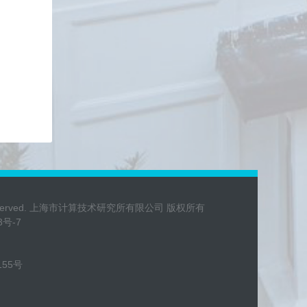
ghts Reserved. 上海市计算技术研究所有限公司 版权所有
3号-7
155号